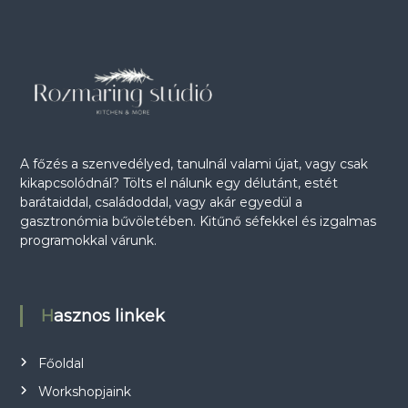
ó
A főzés a szenvedélyed, tanulnál valami újat, vagy csak
kikapcsolódnál? Tölts el nálunk egy délutánt, estét
barátaiddal, családoddal, vagy akár egyedül a
gasztronómia bűvöletében. Kitűnő séfekkel és izgalmas
programokkal várunk.
Hasznos linkek
Főoldal
Workshopjaink