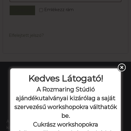
ó
t
e
Emlékezz rám
Belépés
e
z
l
ő
e
Elfelejtett jelszó?
z
ő
Kedves Látogató!
A Rozmaring Stúdió
ajándékutalványai kizárólag a saját
szervezésű workshopokra válthatók
be.
A főzés a szenvedélyed, tanulnál valami újat, vagy csak
Cukrász workshopokra
kikapcsolódnál? Tölts el nálunk egy délutánt, estét