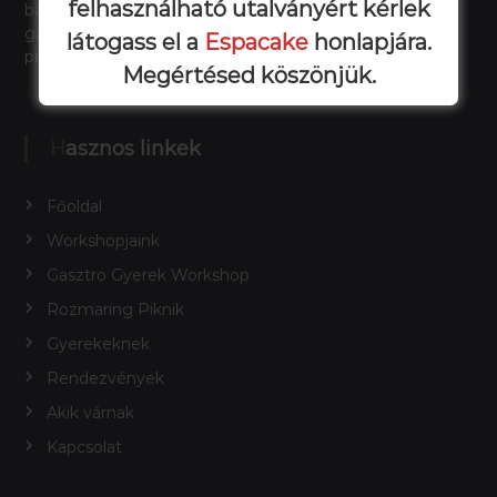
felhasználható utalványért kérlek
barátaiddal, családoddal, vagy akár egyedül a
gasztronómia bűvöletében. Kitűnő séfekkel és izgalmas
látogass el a
Espacake
honlapjára.
programokkal várunk.
Megértésed köszönjük.
Hasznos linkek
Főoldal
Workshopjaink
Gasztro Gyerek Workshop
Rozmaring Piknik
Gyerekeknek
Rendezvények
Akik várnak
Kapcsolat