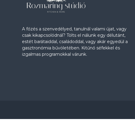
ó
A főzés a szenvedélyed, tanulnál valami újat, vagy
csak kikapcsolódnál? Tölts el nálunk egy délutánt,
estét barátaiddal, családoddal, vagy akár egyedül a
gasztronómia bűvöletében. Kitűnő séfekkel és
izgalmas programokkal várunk.