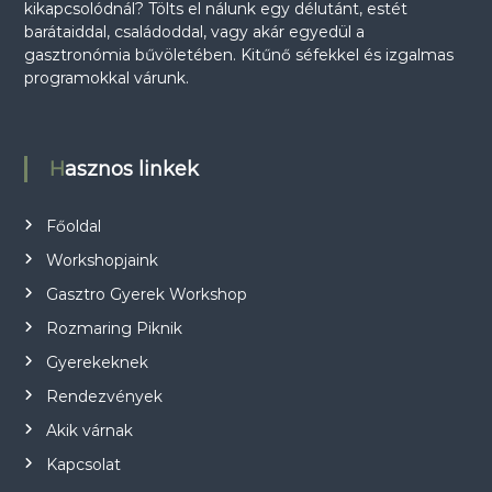
kikapcsolódnál? Tölts el nálunk egy délutánt, estét
5
0
barátaiddal, családoddal, vagy akár egyedül a
0
gasztronómia bűvöletében. Kitűnő séfekkel és izgalmas
0
F
programokkal várunk.
t
F
.
t
.
Hasznos linkek
Főoldal
Workshopjaink
Gasztro Gyerek Workshop
Rozmaring Piknik
Gyerekeknek
Rendezvények
Akik várnak
Kapcsolat