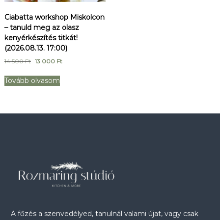
ó
Ciabatta workshop Miskolcon
– tanuld meg az olasz
kenyérkészítés titkát!
(2026.08.13. 17:00)
O
C
14 500
Ft
13 000
Ft
r
u
i
r
Tovább olvasom
g
r
i
e
n
n
a
t
l
p
p
r
r
i
i
c
c
e
e
i
w
s
a
:
s
1
:
3
1
0
A főzés a szenvedélyed, tanulnál valami újat, vagy csak
4
0