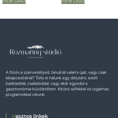
VIEW CARD
VIEW CARD
A főzés a szenvedélyed, tanulnál valami újat, vagy csak
kikapcsolódnál? Tölts el nálunk egy délutánt, estét
barátaiddal, családoddal, vagy akár egyedül a
gasztronómia bűvöletében. Kitűnő séfekkel és izgalmas
programokkal várunk.
Hasznos linkek